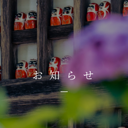
お
知
ら
せ