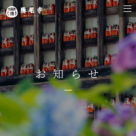
お
知
ら
せ